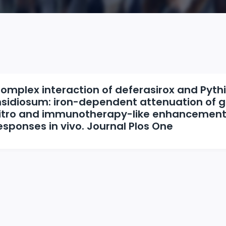
omplex interaction of deferasirox and Pyt
nsidiosum: iron-dependent attenuation of g
itro and immunotherapy-like enhancemen
esponses in vivo. Journal Plos One