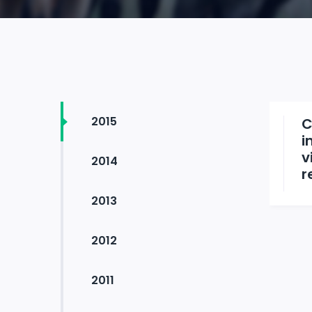
2015
C
i
v
2014
r
2013
2012
2011