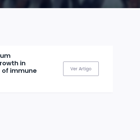
hium
rowth in
Ver Artigo
t of immune